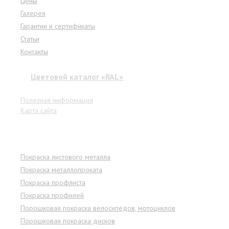
Цены
Галерея
Гарантии и сертификаты
Статьи
Контакты
Цветовой каталог «RAL»
Полезная информация
Карта сайта
Услуги
Покраска листового металла
Покраска металлопроката
Покраска профлиста
Покраска профилей
Порошковая покраска велосипедов, мотоциклов
Порошковая покраска дисков