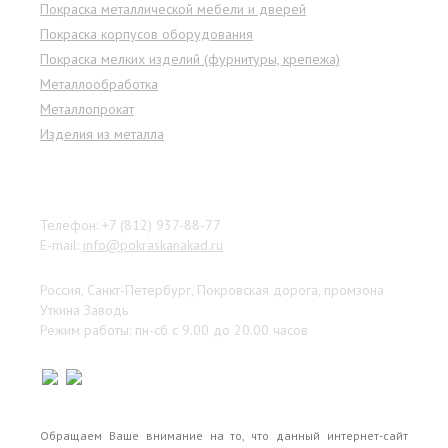
Покраска металлической мебели и дверей
Покраска корпусов оборудования
Покраска мелких изделий (фурнитуры, крепежа)
Металлообработка
Металлопрокат
Изделия из металла
Наши контакты
Телефон: +7 (812) 937-88-77
E-mail:
info@pokraskanakad.ru
Россия, Санкт-Петербург, Покровская дорога, промзона
Уткина Заводь
Режим работы: пн-сб с 9.00 до 20.00 часов
Обращаем Ваше внимание на то, что данный интернет-сайт