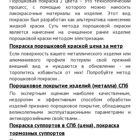
Порошковая покраска 2 цвета – это технологический
процесс, с помощью которого можно наносить
лакокрасочные материалы на изделие. Этот вид
покраски был разработан как альтернатива нанесению
жидкой краски. Суть метода порошковой окраски
является нанесение на очищенное ранее изделие
порошковой краски методом электризации.
Покраска порошковой краской цена за метр
Если поверхность вашего металлического изделия или
алюминиевого профиля потеряли свой прежний
внешний вид и нуждаются в обновлении - не
торопитесь избавиться от них! Попробуйте метод
порошковой покраски...
Порошковое покрытие изделий (металла) СПб
По экспертным оценкам наиболее качественным,
недорогим и эффективным способом обработки
изделий признано порошковое покрытие, обладающее
великолепными эксплуатационными параметрами и
антикоррозийными свойствами...
Покраска суппортов в СПб (цена), покраска
тормозных суппортов