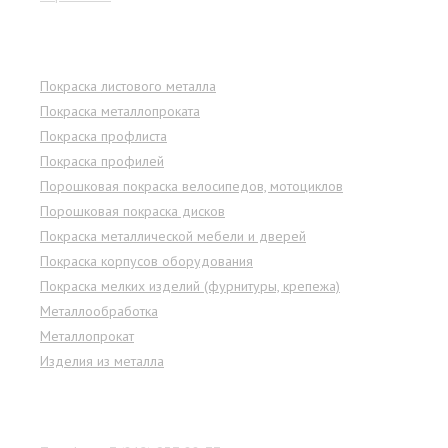
Услуги
Покраска листового металла
Покраска металлопроката
Покраска профлиста
Покраска профилей
Порошковая покраска велосипедов, мотоциклов
Порошковая покраска дисков
Покраска металлической мебели и дверей
Покраска корпусов оборудования
Покраска мелких изделий (фурнитуры, крепежа)
Металлообработка
Металлопрокат
Изделия из металла
Наши контакты