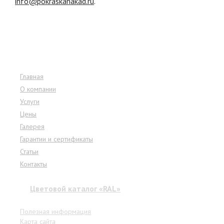
info@pokraskanakad.ru
.
Меню сайта
Главная
О компании
Услуги
Цены
Галерея
Гарантии и сертификаты
Статьи
Контакты
Цветовой каталог «RAL»
Полезная информация
Карта сайта