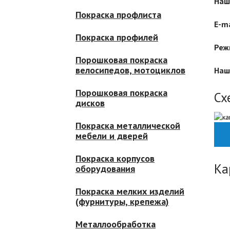
Наш
Покраска профлиста
E-ma
Покраска профилей
Реж
Порошковая покраска
велосипедов, мотоциклов
Наш
Порошковая покраска
Сх
дисков
Покраска металлической
мебели и дверей
Покраска корпусов
Ка
оборудования
Покраска мелких изделий
(фурнитуры, крепежа)
Металлообработка