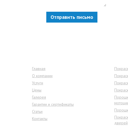
Отправить письмо
Меню сайта
Услу
Главная
Покраск
О компании
Покрас
Услуги
Покрас
Цены
Покрас
Галерея
Порошк
мотоци
Гарантии и сертификаты
Порошк
Статьи
Покрас
Контакты
дверей