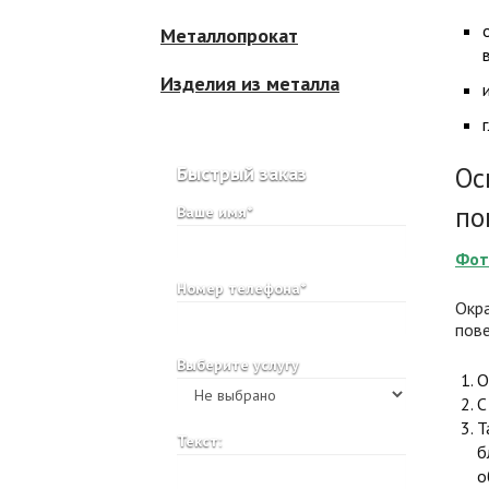
Металлопрокат
Изделия из металла
Быстрый заказ
Ос
по
Ваше имя*
Фот
Номер телефона*
Окр
пове
Выберите услугу
О
С
Т
Текст:
б
о