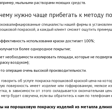
апример, мыльными растворами моющих средств.
чему нужно чаще прибегать к методу п
ококвалифицированные специалисты нашей фирмы в установленн
рошковой покраской, а каждый клиент сможет ощутить преимущ
эффективность использования краски достигает 100%;
получается более однородное покрытие;
нет необходимости изолировать площади, которые не подвергаю
краску воздухом);
это операция очень высокой производительности.
 говорить об услуге покраска порошковой краской цена на котор
ную поверхность имеет изделие или гофрированную, мелкое и
тка, в зависимости от этого складывается окончательная цена
 метр будет озвучена, если вы обратитесь к нам по телефонам 
ы на порошковую покраску изделий из металла длино