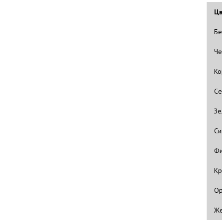
Цв
Бе
Че
Ко
Се
Зе
Си
Фи
Кр
Ор
Же