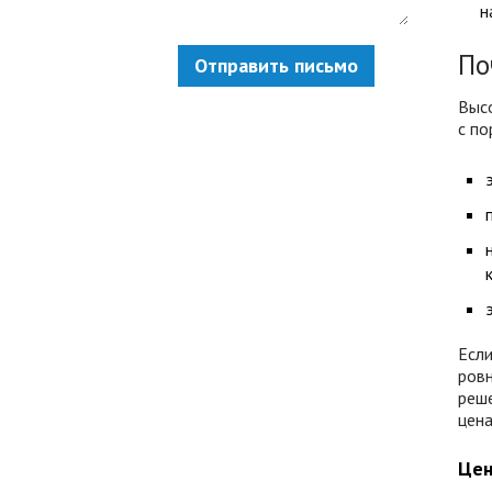
н
По
Отправить письмо
Выс
с по
Если
ров
реше
цена
Цен