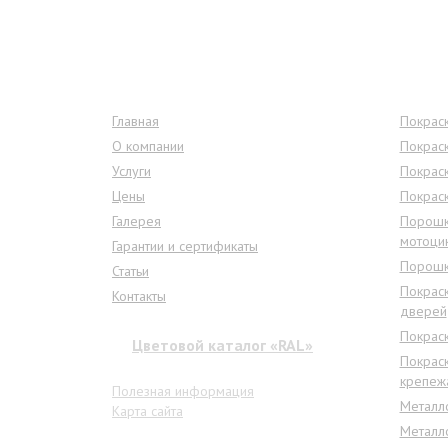
Меню сайта
Услу
Главная
Покраск
О компании
Покрас
Услуги
Покрас
Цены
Покрас
Галерея
Порошк
мотоци
Гарантии и сертификаты
Порошк
Статьи
Покрас
Контакты
дверей
Покрас
Цветовой каталог «RAL»
Покраск
крепеж
Полезная информация
Металл
Карта сайта
Металл