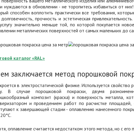
 поверхность вашего металлического изделия или алюминиевог
и нуждаются в обновлении - не торопитесь избавиться от них
рый способен воплотить практически все требования, которые
 долговечность, прочность и эстетическая привлекательность.
 услугу значительно меньше той, по которой покупается нов
влении металлических поверхностей от самых маленьких до с
товой каталог «RAL»
чем заключается метод порошковой пок
кроется в электростатической физике. Используется свойство 
гу. В случае порошковой покраски, двумя разноимен
ошкообразный композит (краска) и поверхность металла, кот
ьверизатором и проведением работ по расчистке площадей, о
тупают к завершающей стадии - оплавлению нанесенного покры
20°C.
отя, оплавление считается недостатком этого метода, но с его