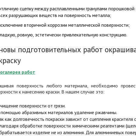
отличную сцепку между расплавленными гранулами порошковой 
всех разрушающих веществ на поверхность металла;
исключение вторичной коррозии металлической поверхности;
гладкую, ровную, эстетически привлекательную конструкцию.
новы подготовительных работ окрашив
краску
огалерея работ
ашивая поверхность любого материала, необходимо провес
рхности к нанесению краски. В нашем случае это:
чищение поверхности от грязи.
 помощью абразивных материалов удаление ржавчины.
ак как долговечность покраски зависит от сцепления красителя 
лагодаря обработке поверхности химическими реагентами (щелоч
брабатывается изделие не из алюминия. Для алюминиевых пове