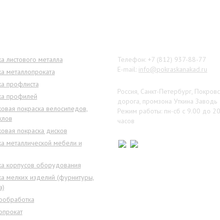
ги
Наши контакты
а листового металла
Телефон: +7 (812) 937-88-77
E-mail:
info@pokraskanakad.ru
ка металлопроката
ка профлиста
Россия, Санкт-Петербург, Покров
ка профилей
дорога, промзона Уткина Заводь
овая покраска велосипедов,
Режим работы: пн-сб с 9.00 до 2
клов
часов
овая покраска дисков
ка металлической мебели и
ка корпусов оборудования
а мелких изделий (фурнитуры,
а)
ообработка
опрокат