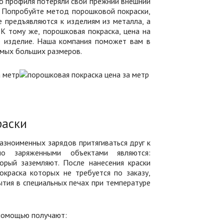
о профиля потеряли свой прежний внешний
! Попробуйте метод порошковой покраски,
 предъявляются к изделиям из металла, а
 К тому же, порошковая покраска, цена на
ое изделие. Наша компания поможет вам в
амых больших размеров.
раски
разноименных зарядов притягиваться друг к
но заряженными объектами являются:
орый заземляют. После нанесения краски
краска которых не требуется по заказу,
тия в специальных печах при температуре
 помощью получают: