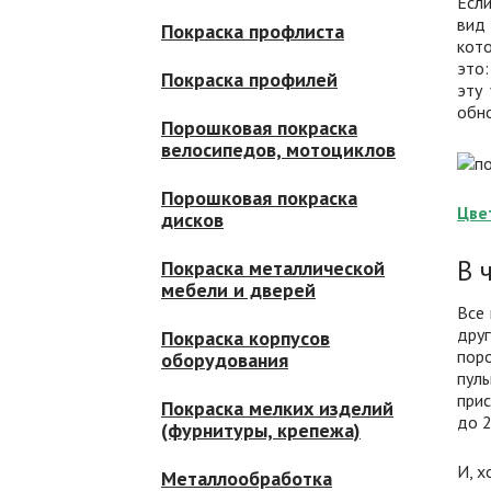
Если
вид 
Покраска профлиста
кото
это:
Покраска профилей
эту
обно
Порошковая покраска
велосипедов, мотоциклов
Порошковая покраска
Цве
дисков
В 
Покраска металлической
мебели и дверей
Все 
дру
Покраска корпусов
пор
оборудования
пул
прис
Покраска мелких изделий
до 2
(фурнитуры, крепежа)
И, х
Металлообработка