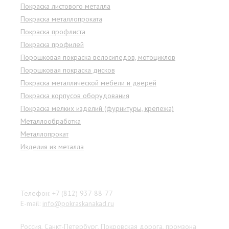
Покраска листового металла
Покраска металлопроката
Покраска профлиста
Покраска профилей
Порошковая покраска велосипедов, мотоциклов
Порошковая покраска дисков
Покраска металлической мебели и дверей
Покраска корпусов оборудования
Покраска мелких изделий (фурнитуры, крепежа)
Металлообработка
Металлопрокат
Изделия из металла
Наши контакты
Телефон: +7 (812) 937-88-77
E-mail:
info@pokraskanakad.ru
Россия, Санкт-Петербург, Покровская дорога, промзона