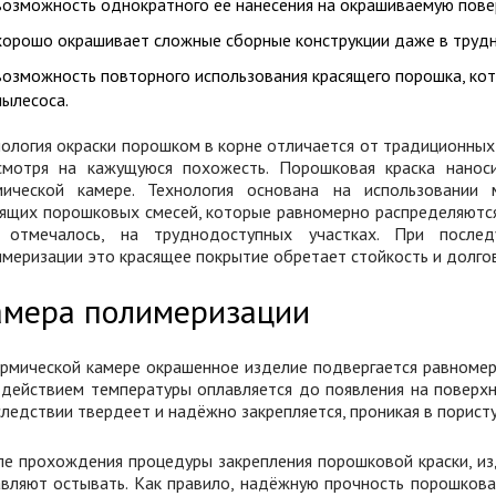
возможность однократного её нанесения на окрашиваемую пове
хорошо окрашивает сложные сборные конструкции даже в труд
возможность повторного использования красящего порошка, ко
пылесоса.
ология окраски порошком в корне отличается от традиционных
смотря на кажущуюся похожесть. Порошковая краска наноси
мической камере. Технология основана на использовании 
сящих порошковых смесей, которые равномерно распределяются
 отмечалось, на труднодоступных участках. При после
меризации это красящее покрытие обретает стойкость и долго
амера полимеризации
рмической камере окрашенное изделие подвергается равномерн
 действием температуры оплавляется до появления на поверхн
ледствии твердеет и надёжно закрепляется, проникая в порист
ле прохождения процедуры закрепления порошковой краски, из
вляют остывать. Как правило, надёжную прочность порошковая