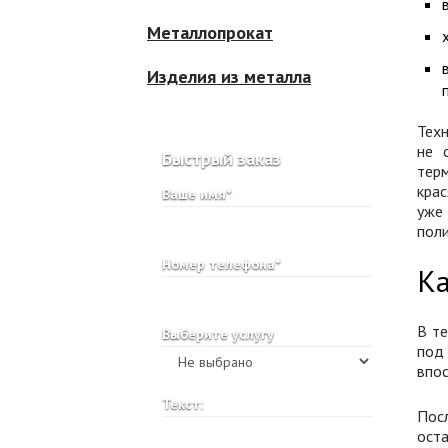
Металлопрокат
Изделия из металла
Техн
не 
Быстрый заказ
тер
кра
Ваше имя*
уже
поли
Номер телефона*
К
В те
Выберите услугу
под
впос
Текст:
Пос
оста