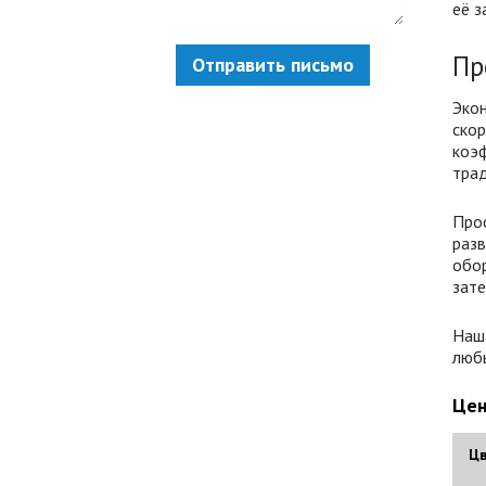
её з
Пр
Отправить письмо
Эко
ско
коэ
трад
Про
раз
обо
зате
Наш
любы
Цен
Цв