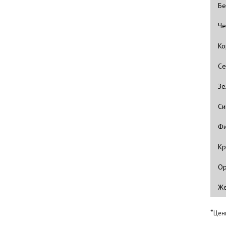
Бе
Че
Ко
Се
Зе
Си
Фи
Кр
Ор
Же
*
Цен