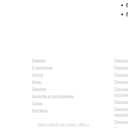
Меню сайта
Услу
Главная
Покраск
О компании
Покрас
Услуги
Покрас
Цены
Покрас
Галерея
Порошк
мотоци
Гарантии и сертификаты
Порошк
Статьи
Покрас
Контакты
дверей
Покрас
Цветовой каталог «RAL»