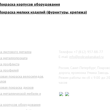
Покраска корпусов оборудования
Покраска мелких изделий (фурнитуры, крепежа)
ги
Наши контакты
а листового металла
Телефон: +7 (812) 937-88-77
E-mail:
info@pokraskanakad.ru
ка металлопроката
ка профлиста
Россия, Санкт-Петербург, Покров
ка профилей
дорога, промзона Уткина Заводь
овая покраска велосипедов,
Режим работы: пн-сб с 9.00 до 2
клов
часов
овая покраска дисков
ка металлической мебели и
ка корпусов оборудования