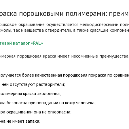
раска порошковыми полимерами: преим
ошковое окрашивание осуществляется мелкодисперсными полим
смолы, так и вещества отвердители, а также красящие компонен
товой каталог «RAL»
имерная порошковая краска имеет несомненные преимущества 
получается более качественная порошковая покраска по сравн
в ней отсутствуют растворители;
полимерная краска
экологична
;
она безопасна при попадании на кожу человека;
при окрашивании она не огнеопасна;
она не имеет запаха;