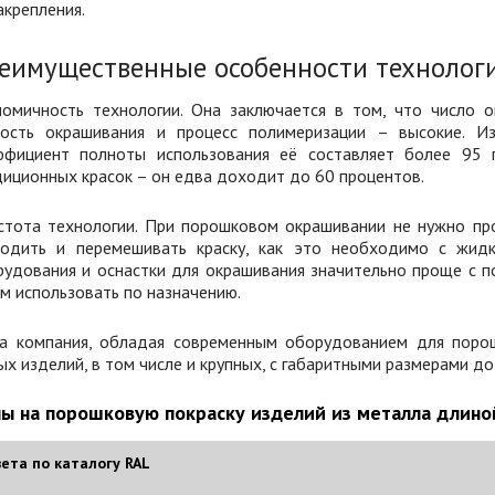
акрепления.
еимущественные особенности технолог
номичность технологии. Она заключается в том, что число о
рость окрашивания и процесс полимеризации – высокие. Из
ффициент полноты использования её составляет более 95 п
иционных красок – он едва доходит до 60 процентов.
стота технологии. При порошковом окрашивании не нужно про
водить и перемешивать краску, как это необходимо с жид
рудования и оснастки для окрашивания значительно проще с 
м использовать по назначению.
а компания, обладая современным оборудованием для порош
х изделий, в том числе и крупных, с габаритными размерами до
ы на порошковую покраску изделий из металла длино
ета по каталогу RAL