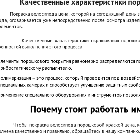
Качественные характеристики по
раска велосипеда цена, которой на сегодняшний день зави
да, оговаривается уже непосредственно после осмотра издели
элементов.
ественные характеристики окрашивания порошковой к
енностей выполнения этого процесса:
элементы порошкового покрытия равномерно распределяются по
трибостатическому распылителю,
полимеризация – это процесс, который проводится под воздей
специальных камерах и способствует улучшению защитных свой
применение специального оборудования и инструментов позволя
Почему стоит работать и
бы покраска велосипеда порошковой краской цена, кото
лнена качественно и правильно, обращайтесь в нашу компанию.