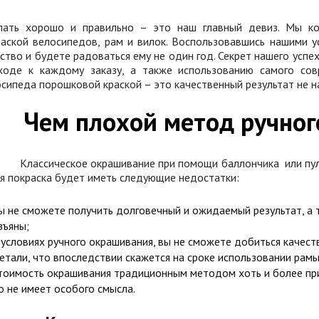
лать хорошо и правильно – это наш главный девиз. Мы ко
раской велосипедов, рам и вилок. Воспользовавшись нашими у
ство и будете радоваться ему не один год. Секрет нашего усп
ходе к каждому заказу, а также использованию самого сов
сипеда порошковой краской – это качественный результат не н
Чем плохой метод ручно
ссическое окрашивание при помощи баллончика или пульве
я покраска будет иметь следующие недостатки:
ы не сможете получить долговечный и ожидаемый результат, а 
зъяны;
 условиях ручного окрашивания, вы не сможете добиться качес
етали, что впоследствии скажется на сроке использовании рамы
тоимость окрашивания традиционным методом хоть и более при
о не имеет особого смысла.