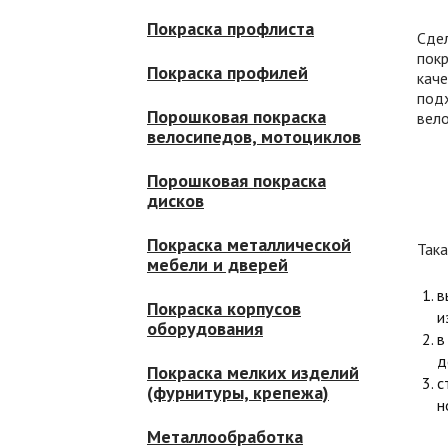
Покраска профлиста
Сде
пок
Покраска профилей
каче
под
Порошковая покраска
вело
велосипедов, мотоциклов
Порошковая покраска
дисков
Кла
Покраска металлической
Така
мебели и дверей
в
Покраска корпусов
и
оборудования
в
д
Покраска мелких изделий
с
(фурнитуры, крепежа)
н
Металлообработка