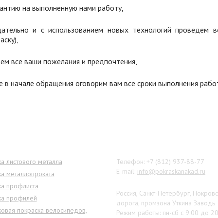
рантию на выполненную нами работу,
щательно и с использованием новых технологий проведем в
аску),
тем все ваши пожелания и предпочтения,
е в начале обращения оговорим вам все сроки выполнения рабо
ги
Наши контакты
а листового металла
Телефон: +7 (812) 937-88-77
E-mail:
info@pokraskanakad.ru
ка металлопроката
ка профлиста
Россия, Санкт-Петербург, Покров
ка профилей
дорога, промзона Уткина Заводь
овая покраска велосипедов,
Режим работы: пн-сб с 9.00 до 2