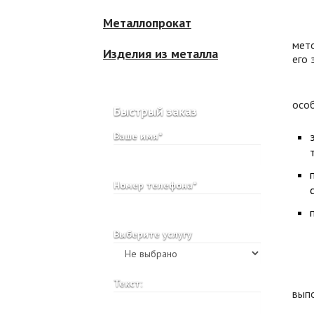
Металлопрокат
Пок
мето
Изделия из металла
его 
Кач
особ
Быстрый заказ
Ваше имя*
Номер телефона*
Выберите услугу
Что
Текст:
выпо