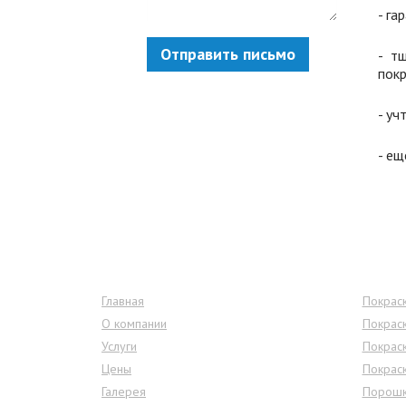
- га
Отправить письмо
- т
покр
- уч
- ещ
Меню сайта
Услу
Главная
Покраск
О компании
Покрас
Услуги
Покрас
Цены
Покрас
Галерея
Порошк