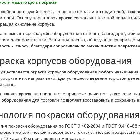
ости нашего цеха покраски
особенность сухой краски, на основе смолы и отвердителей, в экол
ителей. Основу порошковой краски составляет цветной пигмент или
ращая окисление корпуса.
а повышает срок службы оборудования от 2 лет, благодаря устойч
елям электроизоляции. Защитная пленка, образующаяся при заст
вость к износу, благодаря сопротивлению механическим поврежде
раска корпусов оборудования
уществляется окраска корпусов оборудования любого назначения. 
риоритетных направлений. Для успешного ведения торговой деятел
 свете.
авшаяся краска на прилавке не привлечет клиентов, даже если вы
 оборудования для торговли позволяет восстановить и сохранить е
нология покраски оборудования
гия покраски оборудования по ГОСТ 9.402-2004 и ГОСТ 9.410–88 
аемой металлической поверхности, технологические процессы и тр
т 12 часов, без повышения температуры.