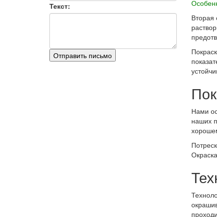
Особенн
Текст:
Вторая 
раствор
предотв
Покраск
Отправить письмо
показат
устойчи
Пок
Нами ос
наших п
хорошем
Потреск
Окраска
Тех
Техноло
окрашив
проходи