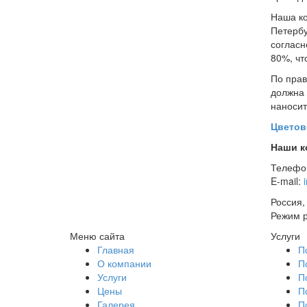
Наша ко
Петербу
согласн
80%, чт
По прав
должна 
наносит
Цветов
Наши к
Телефо
E-mail:
Россия,
Режим р
Меню сайта
Услуги
Главная
П
О компании
П
Услуги
П
Цены
П
Галерея
П