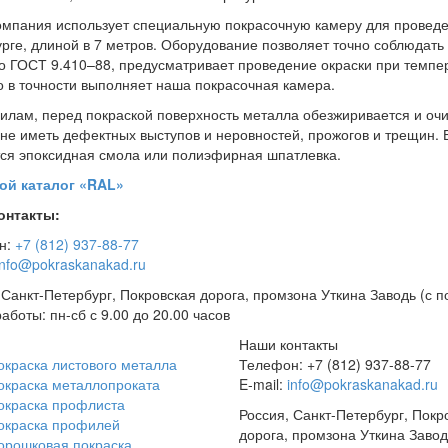
мпания использует специальную покрасочную камеру для проведен
рге, длиной в 7 метров. Оборудование позволяет точно соблюдать
о ГОСТ 9.410–88, предусматривает проведение окраски при темпе
о в точности выполняет наша покрасочная камера.
илам, перед покраской поверхность металла обезжиривается и очи
не иметь дефектных выступов и неровностей, прожогов и трещин. 
ся эпоксидная смола или полиэфирная шпатлевка.
ой каталог «RAL»
онтакты:
н:
+7 (812) 937
-88-77
info@pokraskanakad.ru
 Санкт-Петербург, Покровская дорога, промзона Уткина Заводь (с п
аботы: пн-сб с 9.00 до 20.00 часов
Наши контакты
окраска листового металла
Телефон: +7 (812) 937-88-77
окраска металлопроката
E-mail:
info@pokraskanakad.ru
окраска профлиста
Россия, Санкт-Петербург, Покр
окраска профилей
дорога, промзона Уткина Завод
орошковая покраска