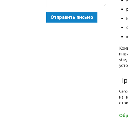
Отправить письмо
Ком
инд
убе
усто
Пр
Сего
из 
сто
Обр