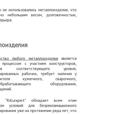
ы не использовались металлоизделия, что
но небольшим весом, долговечностью,
ерьера.
лоизделия
дство любого металлоизделия
является
 процессом с участием конструкторов,
ров соответствующего уровня,
ированных рабочих, требует наличия у
одителя кузнечного, сварочного,
ообрабатывающего оборудования,
щений.
я "RALexpert" обладает всем этим
сом условий для безрекламационного
ирования уже на протяжении ряда лет, что