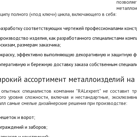
позволя
металлои
ципу полного («под ключ») цикла, включающего в себя:
разработку соответствующих чертежей профессионалами констр
производство изделия, как разработанного специалистами компа
эскизам, размерам заказчика;
окраску, эффективно выполняющую декоративную и защитную ф
оперативную и бережную доставку заказа собственным специал
рокий ассортимент металлоизделий на 
 опытных специалистов компании "RALexpert" не составит тр
ого уровня сложности, включая и нестандартные, эксклюзивн
лл самые смелые дизайнерские решения при производстве:
решеток и ворот;
ограждений и заборов;
каркасов и конструкций;