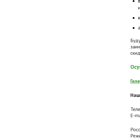
Буд
заи
скид
Осу
Гел
Наш
Тел
E-ma
Росс
Режи