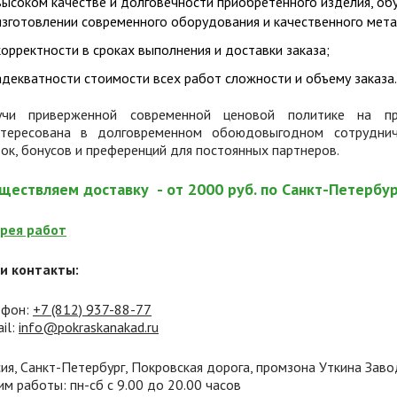
высоком качестве и долговечности приобретенного изделия, об
изготовлении современного оборудования и качественного мета
корректности в сроках выполнения и доставки заказа;
адекватности стоимости всех работ сложности и объему заказа.
учи приверженной современной ценовой политике на при
нтересована в долговременном обоюдовыгодном сотрудниче
ок, бонусов и преференций для постоянных партнеров.
ществляем доставку - от 2000 руб. по Санкт-Петербу
ерея работ
и контакты:
ефон:
+7 (812) 937
-88-77
il:
info@pokraskanakad.ru
ия, Санкт-Петербург, Покровская дорога, промзона Уткина Заво
м работы: пн-сб с 9.00 до 20.00 часов