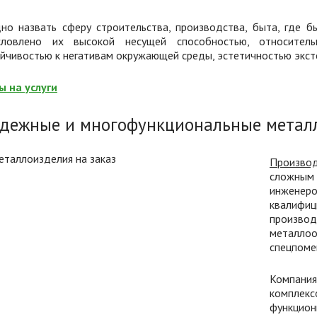
дно назвать сферу строительства, производства, быта, где б
словлено их высокой несущей способностью, относитель
йчивостью к негативам окружающей среды, эстетичностью экст
ы на услуги
дежные и многофункциональные метал
Произво
сложным
инжене
квалифиц
произв
металл
спецпоме
Компани
комплек
функцион