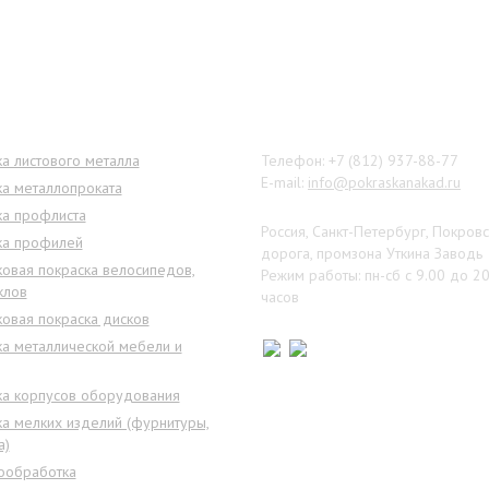
ги
Наши контакты
а листового металла
Телефон: +7 (812) 937-88-77
E-mail:
info@pokraskanakad.ru
ка металлопроката
ка профлиста
Россия, Санкт-Петербург, Покров
ка профилей
дорога, промзона Уткина Заводь
овая покраска велосипедов,
Режим работы: пн-сб с 9.00 до 2
клов
часов
овая покраска дисков
ка металлической мебели и
ка корпусов оборудования
а мелких изделий (фурнитуры,
а)
ообработка