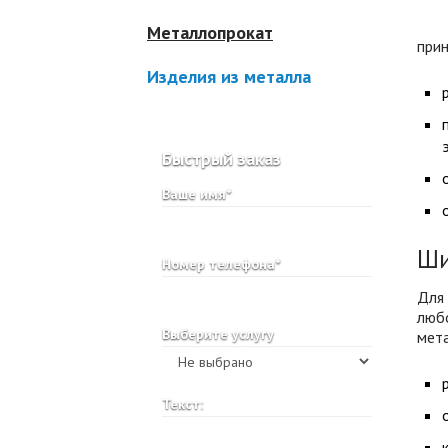
Металлопрокат
прин
Изделия из металла
Быстрый заказ
Ваше имя*
Ши
Номер телефона*
Для
люб
Выберите услугу
мета
Текст: