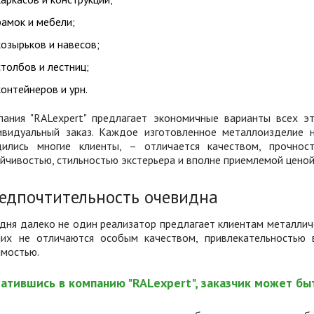
рамок и мебели;
козырьков и навесов;
столбов и лестниц;
контейнеров и урн.
пания "RALexpert" предлагает экономичные варианты всех э
ивидуальный заказ. Каждое изготовленное металлоизделие 
дились многие клиенты, – отличается качеством, прочнос
йчивостью, стильностью экстерьера и вполне приемлемой ценой
едпочтительность очевидна
дня далеко не один реализатор предлагает клиентам металличе
них не отличаются особым качеством, привлекательностью 
имостью.
атившись в компанию "RALexpert", заказчик может бы