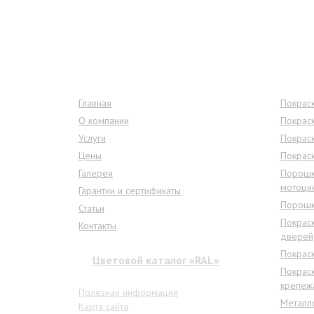
Меню сайта
Услу
Главная
Покраск
О компании
Покрас
Услуги
Покрас
Цены
Покрас
Галерея
Порошк
мотоци
Гарантии и сертификаты
Порошк
Статьи
Покрас
Контакты
дверей
Покрас
Цветовой каталог «RAL»
Покраск
крепеж
Полезная информация
Металл
Карта сайта