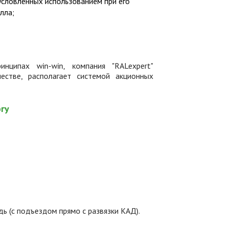
условленных использованием при его
лла;
нципах win-win, компания "RALexpert"
стве, располагает системой акционных
ргу
дь (с подъездом прямо с развязки КАД).