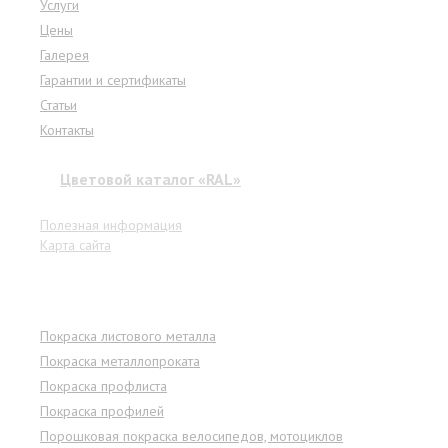
Услуги
Цены
Галерея
Гарантии и сертификаты
Статьи
Контакты
Цветовой каталог «RAL»
Полезная информация
Карта сайта
Услуги
Покраска листового металла
Покраска металлопроката
Покраска профлиста
Покраска профилей
Порошковая покраска велосипедов, мотоциклов