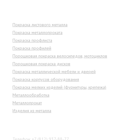
Услуги
Покраска листового металла
Покраска металлопроката
Покраска профлиста
Покраска профилей
Порошковая покраска велосипедов, мотоциклов
Порошковая покраска дисков
Покраска металлической мебели и дверей
Покраска корпусов оборудования
Покраска мелких изделий (фурнитуры, крепежа)
Металлообработка
Металлопрокат
Изделия из металла
Наши контакты
Телефон: +7 (812) 937-88-77