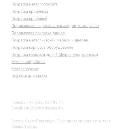
Покраска металлопроката
Покраска профлиста
Покраска профилей
Порошковая покраска велосипедов, мотоциклов
Порошковая покраска дисков
Покраска металлической мебели и дверей
Покраска корпусов оборудования
Покраска мелких изделий (фурнитуры, крепежа)
Металлообработка
Металлопрокат
Изделия из металла
Наши контакты
Телефон: +7 (812) 937-88-77
E-mail:
info@pokraskanakad.ru
Россия, Санкт-Петербург, Покровская дорога, промзона
Уткина Заводь