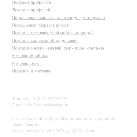
Покраска профлиста
Покраска профилей
Порошковая покраска велосипедов, мотоциклов
Порошковая покраска дисков
Покраска металлической мебели и дверей
Покраска корпусов оборудования
Покраска мелких изделий (фурнитуры, крепежа)
Металлообработка
Металлопрокат
Изделия из металла
Наши контакты
Телефон: +7 (812) 937-88-77
E-mail:
info@pokraskanakad.ru
Россия, Санкт-Петербург, Покровская дорога, промзона
Уткина Заводь
Режим работы: пн-сб с 9.00 до 20.00 часов