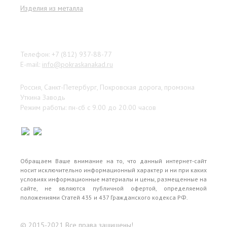
Изделия из металла
Наши контакты
Телефон: +7 (812) 937-88-77
E-mail:
info@pokraskanakad.ru
Россия, Санкт-Петербург, Покровская дорога, промзона
Уткина Заводь
Режим работы: пн-сб с 9.00 до 20.00 часов
Обращаем Ваше внимание на то, что данный интернет-сайт
носит исключительно информационный характер и ни при каких
условиях информационные материалы и цены, размещенные на
сайте, не являются публичной офертой, определяемой
положениями Статей 435 и 437 Гражданского кодекса РФ.
© 2015-2021 Все права защищены!