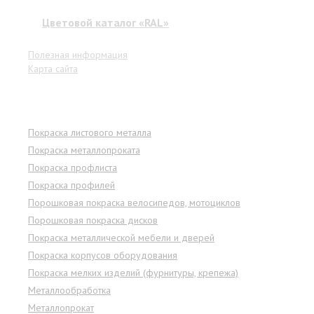
Цветовой каталог «RAL»
Полезная информация
Карта сайта
Услуги
Покраска листового металла
Покраска металлопроката
Покраска профлиста
Покраска профилей
Порошковая покраска велосипедов, мотоциклов
Порошковая покраска дисков
Покраска металлической мебели и дверей
Покраска корпусов оборудования
Покраска мелких изделий (фурнитуры, крепежа)
Металлообработка
Металлопрокат