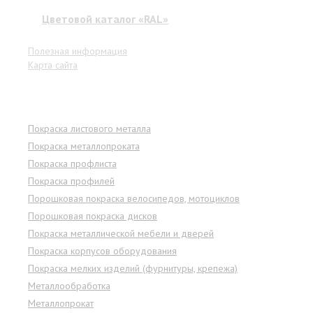
Цветовой каталог «RAL»
Полезная информация
Карта сайта
Услуги
Покраска листового металла
Покраска металлопроката
Покраска профлиста
Покраска профилей
Порошковая покраска велосипедов, мотоциклов
Порошковая покраска дисков
Покраска металлической мебели и дверей
Покраска корпусов оборудования
Покраска мелких изделий (фурнитуры, крепежа)
Металлообработка
Металлопрокат