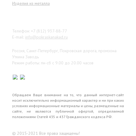
Изделия из металла
Наши контакты
Телефон: +7 (812) 937-88-77
E-mail:
info@pokraskanakad.ru
Россия, Санкт-Петербург, Покровская дорога, промзона
Уткина Заводь
Режим работы: пн-сб с 9.00 до 20.00 часов
Обращаем Ваше внимание на то, что данный интернет-сайт
носит исключительно информационный характер и ни при каких
условиях информационные материалы и цены, размещенные на
сайте, не являются публичной офертой, определяемой
положениями Статей 435 и 437 Гражданского кодекса РФ.
© 2015-2021 Все права защищены!