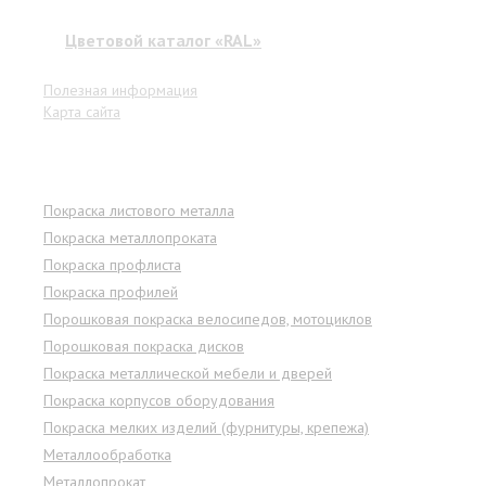
Цветовой каталог «RAL»
Полезная информация
Карта сайта
Услуги
Покраска листового металла
Покраска металлопроката
Покраска профлиста
Покраска профилей
Порошковая покраска велосипедов, мотоциклов
Порошковая покраска дисков
Покраска металлической мебели и дверей
Покраска корпусов оборудования
Покраска мелких изделий (фурнитуры, крепежа)
Металлообработка
Металлопрокат