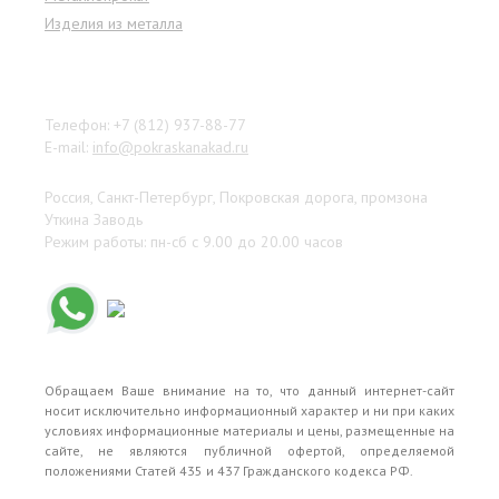
Изделия из металла
Наши контакты
Телефон: +7 (812) 937-88-77
E-mail:
info@pokraskanakad.ru
Россия, Санкт-Петербург, Покровская дорога, промзона
Уткина Заводь
Режим работы: пн-сб с 9.00 до 20.00 часов
Обращаем Ваше внимание на то, что данный интернет-сайт
носит исключительно информационный характер и ни при каких
условиях информационные материалы и цены, размещенные на
сайте, не являются публичной офертой, определяемой
положениями Статей 435 и 437 Гражданского кодекса РФ.