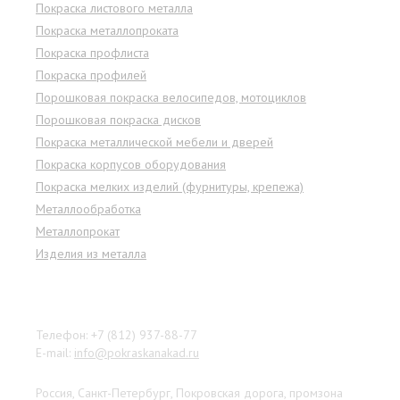
Покраска листового металла
Покраска металлопроката
Покраска профлиста
Покраска профилей
Порошковая покраска велосипедов, мотоциклов
Порошковая покраска дисков
Покраска металлической мебели и дверей
Покраска корпусов оборудования
Покраска мелких изделий (фурнитуры, крепежа)
Металлообработка
Металлопрокат
Изделия из металла
Наши контакты
Телефон: +7 (812) 937-88-77
E-mail:
info@pokraskanakad.ru
Россия, Санкт-Петербург, Покровская дорога, промзона