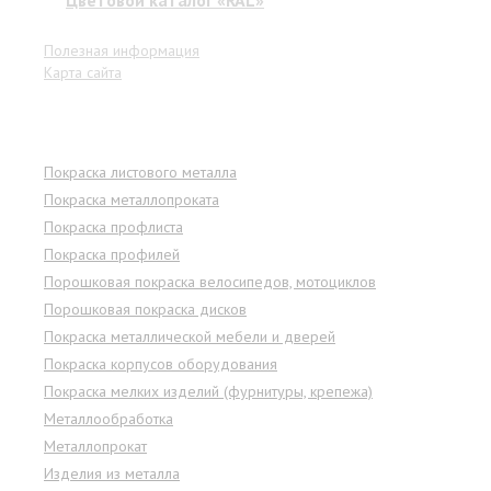
Цветовой каталог «RAL»
Полезная информация
Карта сайта
Услуги
Покраска листового металла
Покраска металлопроката
Покраска профлиста
Покраска профилей
Порошковая покраска велосипедов, мотоциклов
Порошковая покраска дисков
Покраска металлической мебели и дверей
Покраска корпусов оборудования
Покраска мелких изделий (фурнитуры, крепежа)
Металлообработка
Металлопрокат
Изделия из металла