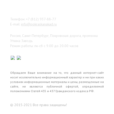
Наши контакты
Телефон: +7 (812) 937-88-77
E-mail:
info@pokraskanakad.ru
Россия, Санкт-Петербург, Покровская дорога, промзона
Уткина Заводь
Режим работы: пн-сб с 9.00 до 20.00 часов
Обращаем Ваше внимание на то, что данный интернет-сайт
носит исключительно информационный характер и ни при каких
условиях информационные материалы и цены, размещенные на
сайте, не являются публичной офертой, определяемой
положениями Статей 435 и 437 Гражданского кодекса РФ.
© 2015-2021 Все права защищены!