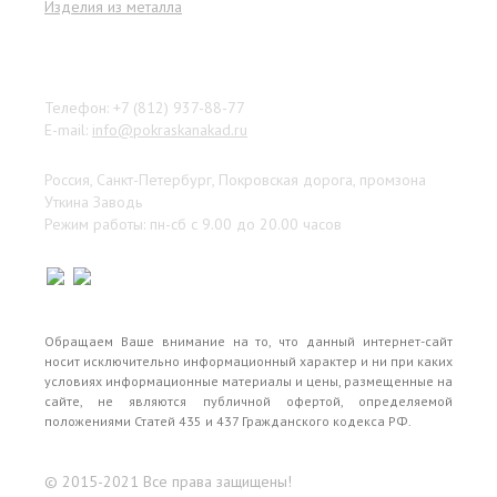
Изделия из металла
Наши контакты
Телефон: +7 (812) 937-88-77
E-mail:
info@pokraskanakad.ru
Россия, Санкт-Петербург, Покровская дорога, промзона
Уткина Заводь
Режим работы: пн-сб с 9.00 до 20.00 часов
Обращаем Ваше внимание на то, что данный интернет-сайт
носит исключительно информационный характер и ни при каких
условиях информационные материалы и цены, размещенные на
сайте, не являются публичной офертой, определяемой
положениями Статей 435 и 437 Гражданского кодекса РФ.
© 2015-2021 Все права защищены!