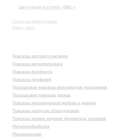
Цветовой каталог «RAL»
Полезная информация
Карта сайта
Услуги
Покраска листового металла
Покраска металлопроката
Покраска профлиста
Покраска профилей
Порошковая покраска велосипедов, мотоциклов
Порошковая покраска дисков
Покраска металлической мебели и дверей
Покраска корпусов оборудования
Покраска мелких изделий (фурнитуры, крепежа)
Металлообработка
Металлопрокат